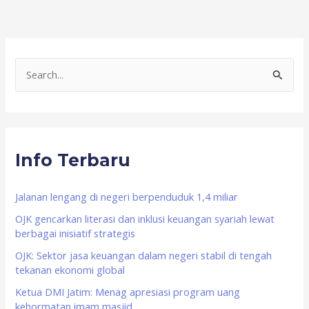
S
e
a
r
Info Terbaru
c
h
f
Jalanan lengang di negeri berpenduduk 1,4 miliar
o
OJK gencarkan literasi dan inklusi keuangan syariah lewat
berbagai inisiatif strategis
r
OJK: Sektor jasa keuangan dalam negeri stabil di tengah
:
tekanan ekonomi global
Ketua DMI Jatim: Menag apresiasi program uang
kehormatan imam masjid