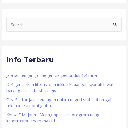
S
e
a
r
Info Terbaru
c
h
f
Jalanan lengang di negeri berpenduduk 1,4 miliar
o
OJK gencarkan literasi dan inklusi keuangan syariah lewat
berbagai inisiatif strategis
r
OJK: Sektor jasa keuangan dalam negeri stabil di tengah
:
tekanan ekonomi global
Ketua DMI Jatim: Menag apresiasi program uang
kehormatan imam masjid