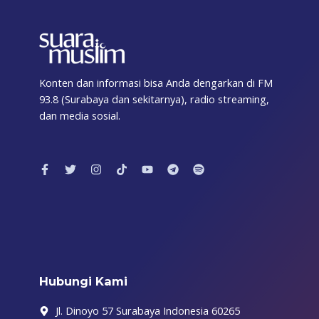
Konten dan informasi bisa Anda dengarkan di FM
93.8 (Surabaya dan sekitarnya), radio streaming,
dan media sosial.
F
T
I
T
Y
T
S
a
w
n
i
o
e
p
c
i
s
k
u
l
o
e
t
t
t
t
e
t
b
t
a
o
u
g
i
o
e
g
k
b
r
f
o
r
r
e
a
y
k
a
m
-
m
f
Hubungi Kami
Jl. Dinoyo 57 Surabaya Indonesia 60265