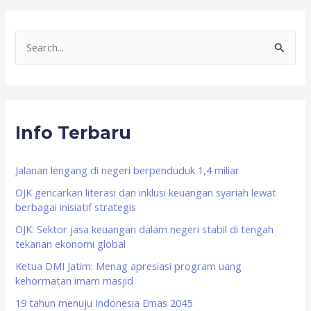
S
e
a
r
Info Terbaru
c
h
f
Jalanan lengang di negeri berpenduduk 1,4 miliar
o
OJK gencarkan literasi dan inklusi keuangan syariah lewat
berbagai inisiatif strategis
r
OJK: Sektor jasa keuangan dalam negeri stabil di tengah
:
tekanan ekonomi global
Ketua DMI Jatim: Menag apresiasi program uang
kehormatan imam masjid
19 tahun menuju Indonesia Emas 2045