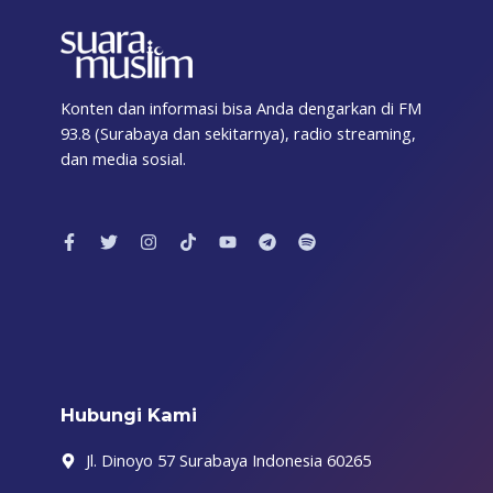
Konten dan informasi bisa Anda dengarkan di FM
93.8 (Surabaya dan sekitarnya), radio streaming,
dan media sosial.
F
T
I
T
Y
T
S
a
w
n
i
o
e
p
c
i
s
k
u
l
o
e
t
t
t
t
e
t
b
t
a
o
u
g
i
o
e
g
k
b
r
f
o
r
r
e
a
y
k
a
m
-
m
f
Hubungi Kami
Jl. Dinoyo 57 Surabaya Indonesia 60265