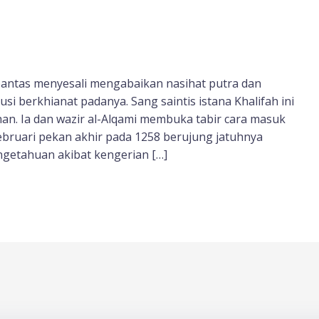
pantas menyesali mengabaikan nasihat putra dan
si berkhianat padanya. Sang saintis istana Khalifah ini
n. Ia dan wazir al-Alqami membuka tabir cara masuk
Februari pekan akhir pada 1258 berujung jatuhnya
getahuan akibat kengerian […]