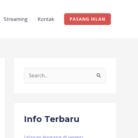
Streaming
Kontak
PASANG IKLAN
S
e
a
r
c
Info Terbaru
h
f
Jalanan lengang di negeri