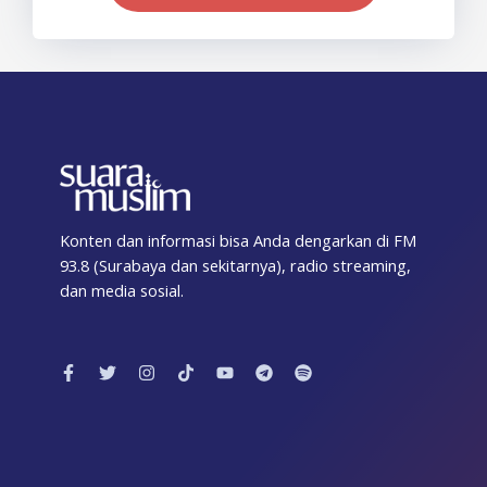
Konten dan informasi bisa Anda dengarkan di FM
93.8 (Surabaya dan sekitarnya), radio streaming,
dan media sosial.
F
T
I
T
Y
T
S
a
w
n
i
o
e
p
c
i
s
k
u
l
o
e
t
t
t
t
e
t
b
t
a
o
u
g
i
o
e
g
k
b
r
f
o
r
r
e
a
y
k
a
m
-
m