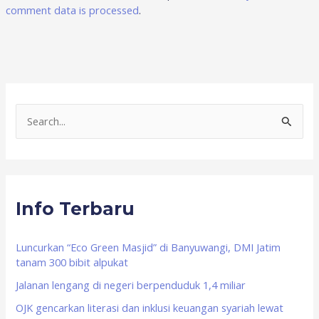
comment data is processed
.
S
e
a
r
Info Terbaru
c
h
f
Luncurkan “Eco Green Masjid” di Banyuwangi, DMI Jatim
tanam 300 bibit alpukat
o
Jalanan lengang di negeri berpenduduk 1,4 miliar
r
OJK gencarkan literasi dan inklusi keuangan syariah lewat
: