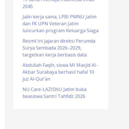
2045
o
r
Jalin kerja sama, LPBI PWNU Jatim
dan FK UPN Veteran Jatim
:
luncurkan program Keluarga Siaga
Resmi! Ini jajaran direksi Perumda
Surya Sembada 2026–2029,
targetkan kerja berbasis data
Abdullah Faqih, siswa MI Masjid Al-
Akbar Surabaya berhasil hafal 10
juz Al-Qur’an
NU Care-LAZISNU Jatim buka
beasiswa Santri Tahfidz 2026