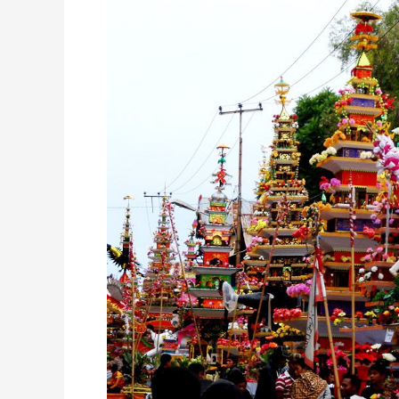
Jelang
1
Muharram
1440
H,
Masuk
Agenda
Wisata
Kelas
Dunia