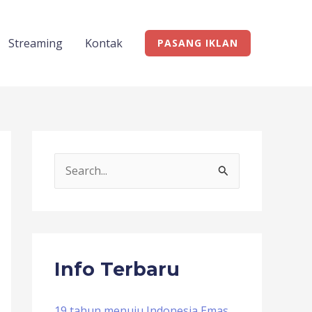
Streaming
Kontak
PASANG IKLAN
S
e
a
r
c
Info Terbaru
h
f
19 tahun menuju Indonesia Emas