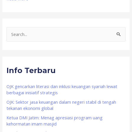
S
e
a
r
Info Terbaru
c
h
f
OJK gencarkan literasi dan inklusi keuangan syariah lewat
berbagai inisiatif strategis
o
OJK: Sektor jasa keuangan dalam negeri stabil di tengah
r
tekanan ekonomi global
:
Ketua DMI Jatim: Menag apresiasi program uang
kehormatan imam masjid