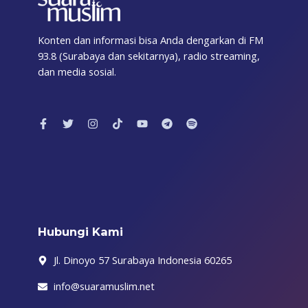
Konten dan informasi bisa Anda dengarkan di FM
93.8 (Surabaya dan sekitarnya), radio streaming,
dan media sosial.
F
T
I
T
Y
T
S
a
w
n
i
o
e
p
c
i
s
k
u
l
o
e
t
t
t
t
e
t
b
t
a
o
u
g
i
o
e
g
k
b
r
f
o
r
r
e
a
y
k
a
m
-
m
f
Hubungi Kami
Jl. Dinoyo 57 Surabaya Indonesia 60265
info@suaramuslim.net