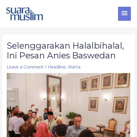
Skip
MAI
to
content
MEN
Post
navigation
Selenggarakan Halalbihalal,
Ini Pesan Anies Baswedan
Leave a Comment
/
Headline
,
Warta