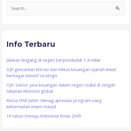
S
e
a
r
Info Terbaru
c
h
f
Jalanan lengang di negeri berpenduduk 1,4 miliar
o
OJK gencarkan literasi dan inklusi keuangan syariah lewat
berbagai inisiatif strategis
r
OJK: Sektor jasa keuangan dalam negeri stabil di tengah
:
tekanan ekonomi global
Ketua DMI Jatim: Menag apresiasi program uang
kehormatan imam masjid
19 tahun menuju Indonesia Emas 2045