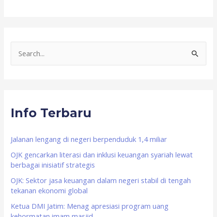
S
e
a
r
Info Terbaru
c
h
f
Jalanan lengang di negeri berpenduduk 1,4 miliar
o
OJK gencarkan literasi dan inklusi keuangan syariah lewat
berbagai inisiatif strategis
r
OJK: Sektor jasa keuangan dalam negeri stabil di tengah
:
tekanan ekonomi global
Ketua DMI Jatim: Menag apresiasi program uang
kehormatan imam masjid