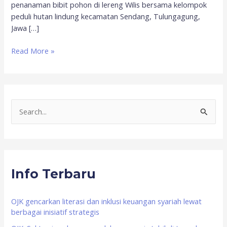
penanaman bibit pohon di lereng Wilis bersama kelompok
peduli hutan lindung kecamatan Sendang, Tulungagung,
Jawa […]
Read More »
S
e
a
r
Info Terbaru
c
h
f
OJK gencarkan literasi dan inklusi keuangan syariah lewat
berbagai inisiatif strategis
o