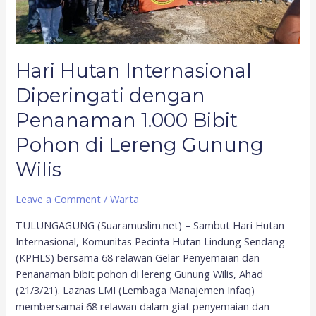
Penanaman
1.000
Bibit
Pohon
Hari Hutan Internasional
di
Lereng
Diperingati dengan
Gunung
Penanaman 1.000 Bibit
Wilis
Pohon di Lereng Gunung
Wilis
Leave a Comment
/
Warta
TULUNGAGUNG (Suaramuslim.net) – Sambut Hari Hutan
Internasional, Komunitas Pecinta Hutan Lindung Sendang
(KPHLS) bersama 68 relawan Gelar Penyemaian dan
Penanaman bibit pohon di lereng Gunung Wilis, Ahad
(21/3/21). Laznas LMI (Lembaga Manajemen Infaq)
membersamai 68 relawan dalam giat penyemaian dan