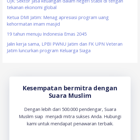
OJK: Sektor jasa keuangan dalam negeri stabil di tengah
r
tekanan ekonomi global
:
Ketua DMI Jatim: Menag apresiasi program uang
kehormatan imam masjid
19 tahun menuju Indonesia Emas 2045
Jalin kerja sama, LPBI PWNU Jatim dan FK UPN Veteran
Jatim luncurkan program Keluarga Siaga
Kesempatan bermitra dengan
Suara Muslim
Dengan lebih dari 500.000 pendengar, Suara
Muslim siap menjadi mitra sukses Anda. Hubungi
kami untuk mendapat penawaran terbaik.