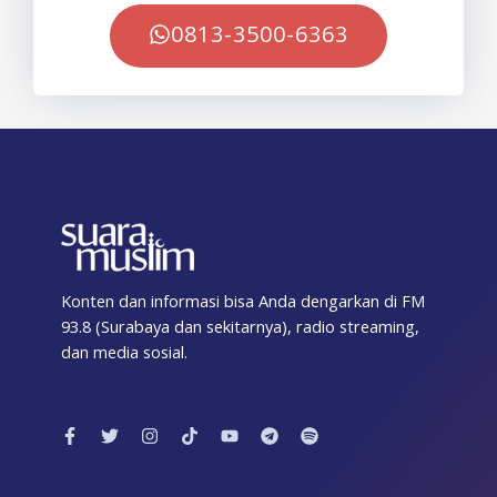
0813-3500-6363
Konten dan informasi bisa Anda dengarkan di FM
93.8 (Surabaya dan sekitarnya), radio streaming,
dan media sosial.
F
T
I
T
Y
T
S
a
w
n
i
o
e
p
c
i
s
k
u
l
o
e
t
t
t
t
e
t
b
t
a
o
u
g
i
o
e
g
k
b
r
f