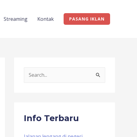
Streaming
Kontak
PASANG IKLAN
S
e
a
r
c
Info Terbaru
h
f
Jalanan lengang di negeri