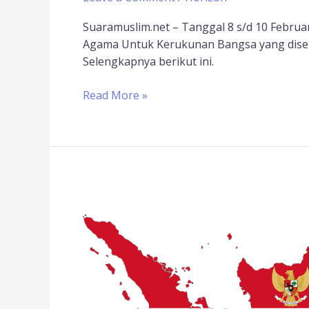
Suaramuslim.net – Tanggal 8 s/d 10 Febru
Agama Untuk Kerukunan Bangsa yang disele
Selengkapnya berikut ini.
Read More »
Catatan
dari
Musyawarah
Besar
Pemuka
Agama
untuk
Kerukunan