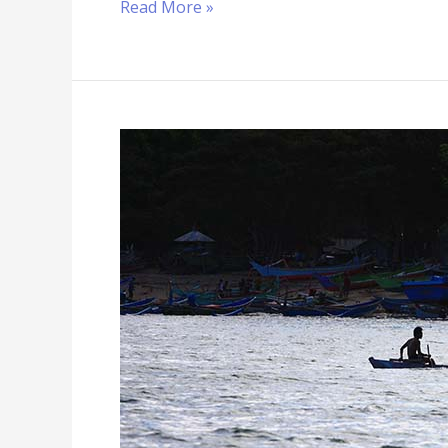
Read More »
Inilah
Agama
Terdahulu
Masyarakat
Indonesia