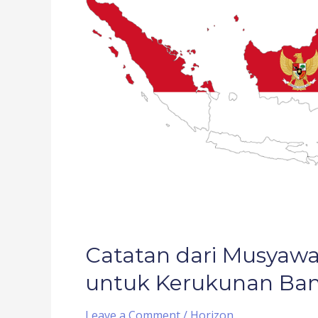
Musyawarah
Besar
Pemuka
Agama
untuk
Kerukunan
Bangsa
(1)
Catatan dari Musyaw
untuk Kerukunan Bang
Leave a Comment
/
Horizon