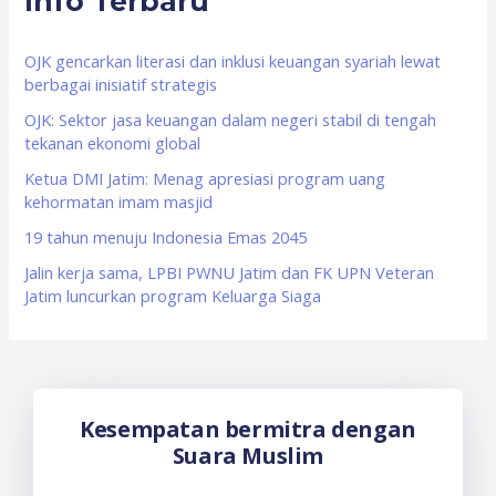
Info Terbaru
h
f
OJK gencarkan literasi dan inklusi keuangan syariah lewat
berbagai inisiatif strategis
o
OJK: Sektor jasa keuangan dalam negeri stabil di tengah
r
tekanan ekonomi global
:
Ketua DMI Jatim: Menag apresiasi program uang
kehormatan imam masjid
19 tahun menuju Indonesia Emas 2045
Jalin kerja sama, LPBI PWNU Jatim dan FK UPN Veteran
Jatim luncurkan program Keluarga Siaga
Kesempatan bermitra dengan
Suara Muslim