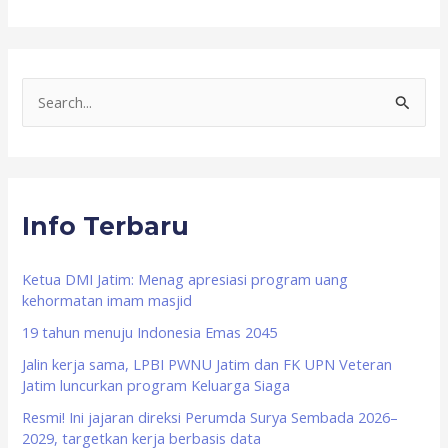
S
e
a
r
Info Terbaru
c
h
f
Ketua DMI Jatim: Menag apresiasi program uang
kehormatan imam masjid
o
19 tahun menuju Indonesia Emas 2045
r
Jalin kerja sama, LPBI PWNU Jatim dan FK UPN Veteran
:
Jatim luncurkan program Keluarga Siaga
Resmi! Ini jajaran direksi Perumda Surya Sembada 2026–
2029, targetkan kerja berbasis data