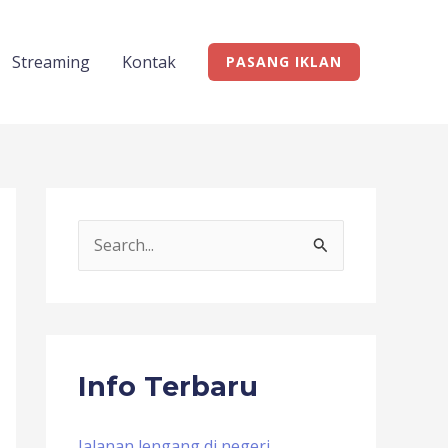
Streaming
Kontak
PASANG IKLAN
S
e
a
r
c
Info Terbaru
h
f
Jalanan lengang di negeri