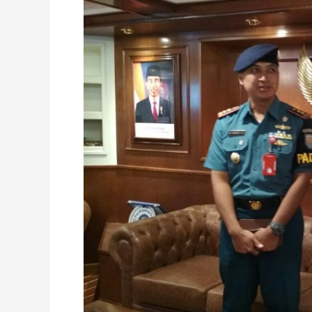
Dilaporkan,
Begini
Tanggapan
Majelis
Tabligh
PP
Muhammadiyah