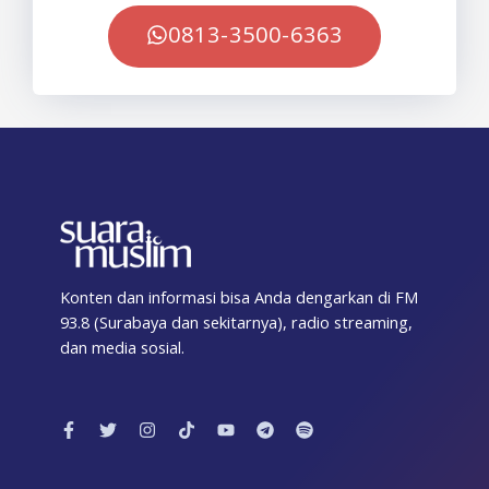
0813-3500-6363
Konten dan informasi bisa Anda dengarkan di FM
93.8 (Surabaya dan sekitarnya), radio streaming,
dan media sosial.
F
T
I
T
Y
T
S
a
w
n
i
o
e
p
c
i
s
k
u
l
o
e
t
t
t
t
e
t
b
t
a
o
u
g
i
o
e
g
k
b
r
f