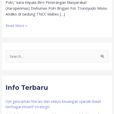
Polri,” kata Kepala Biro Penerangan Masyarakat
(Karopenmas) Divhumas Polri Brigjen Pol. Trunoyudo Wisnu
Andiko di Gedung TNCC Mabes […]
Read More »
S
e
a
r
Info Terbaru
c
h
f
OJK gencarkan literasi dan inklusi keuangan syariah lewat
berbagai inisiatif strategis
o