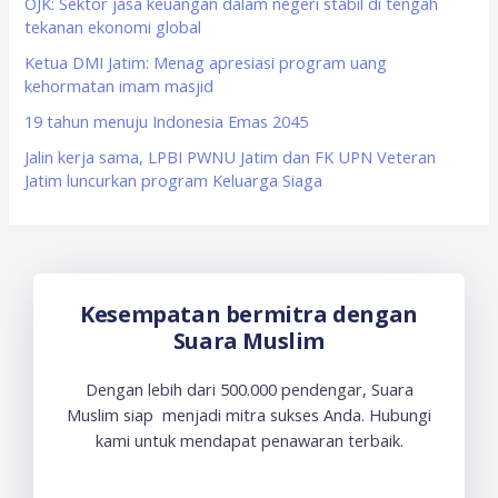
OJK: Sektor jasa keuangan dalam negeri stabil di tengah
r
tekanan ekonomi global
:
Ketua DMI Jatim: Menag apresiasi program uang
kehormatan imam masjid
19 tahun menuju Indonesia Emas 2045
Jalin kerja sama, LPBI PWNU Jatim dan FK UPN Veteran
Jatim luncurkan program Keluarga Siaga
Kesempatan bermitra dengan
Suara Muslim
Dengan lebih dari 500.000 pendengar, Suara
Muslim siap menjadi mitra sukses Anda. Hubungi
kami untuk mendapat penawaran terbaik.