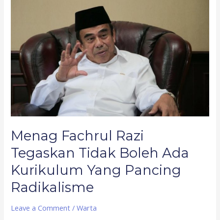
Fachrul
Razi
Tegaskan
Tidak
Boleh
Ada
Kurikulum
Yang
Pancing
Radikalisme
Menag Fachrul Razi
Tegaskan Tidak Boleh Ada
Kurikulum Yang Pancing
Radikalisme
Leave a Comment
/
Warta