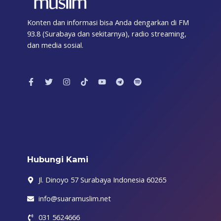
Konten dan informasi bisa Anda dengarkan di FM
93.8 (Surabaya dan sekitarnya), radio streaming,
dan media sosial.
F
T
I
T
Y
T
S
a
w
n
i
o
e
p
c
i
s
k
u
l
o
e
t
t
t
t
e
t
b
t
a
o
u
g
i
o
e
g
k
b
r
f
o
r
r
e
a
y
k
a
m
-
m
f
Hubungi Kami
Jl. Dinoyo 57 Surabaya Indonesia 60265
info@suaramuslim.net
031 5624666