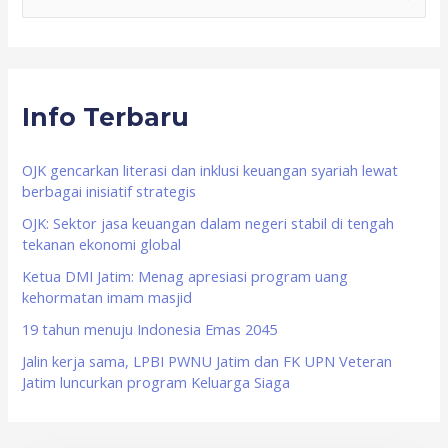
e
a
r
Info Terbaru
c
h
f
OJK gencarkan literasi dan inklusi keuangan syariah lewat
berbagai inisiatif strategis
o
OJK: Sektor jasa keuangan dalam negeri stabil di tengah
r
tekanan ekonomi global
:
Ketua DMI Jatim: Menag apresiasi program uang
kehormatan imam masjid
19 tahun menuju Indonesia Emas 2045
Jalin kerja sama, LPBI PWNU Jatim dan FK UPN Veteran
Jatim luncurkan program Keluarga Siaga