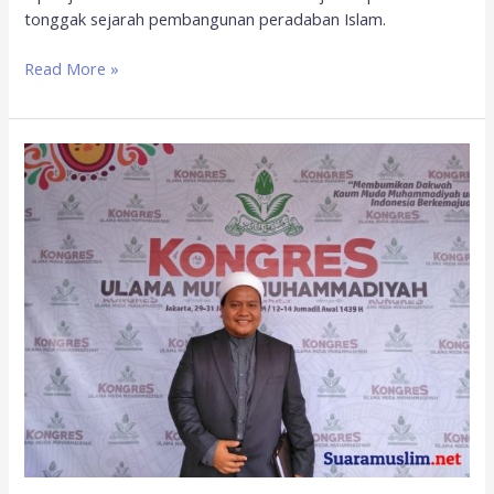
tonggak sejarah pembangunan peradaban Islam.
Read More »
MUI
Tanggapi
Rencana
Kemenag
Hapus
Materi
Perang
dari
Kurikulum
Madrasah