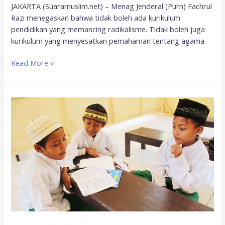
JAKARTA (Suaramuslim.net) – Menag Jenderal (Purn) Fachrul
Razi menegaskan bahwa tidak boleh ada kurikulum
pendidikan yang memancing radikalisme. Tidak boleh juga
kurikulum yang menyesatkan pemahaman tentang agama.
Read More »
Terkait
Review
Materi
Perang,
MIUMI
Bekasi:
Alasan
Kemenag
Tidak
Objektif