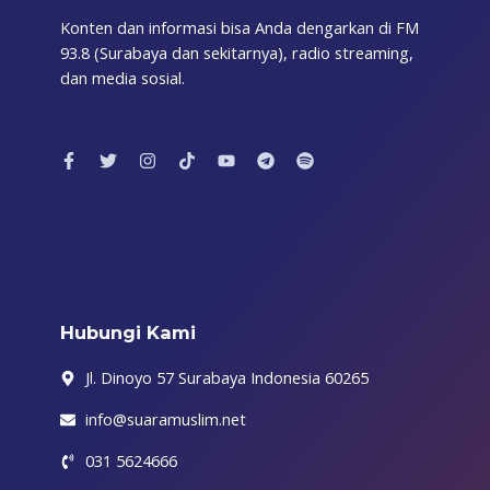
Konten dan informasi bisa Anda dengarkan di FM
93.8 (Surabaya dan sekitarnya), radio streaming,
dan media sosial.
F
T
I
T
Y
T
S
a
w
n
i
o
e
p
c
i
s
k
u
l
o
e
t
t
t
t
e
t
b
t
a
o
u
g
i
o
e
g
k
b
r
f
o
r
r
e
a
y
k
a
m
-
m
f
Hubungi Kami
Jl. Dinoyo 57 Surabaya Indonesia 60265
info@suaramuslim.net
031 5624666