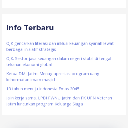
e
a
r
Info Terbaru
c
h
f
OJK gencarkan literasi dan inklusi keuangan syariah lewat
berbagai inisiatif strategis
o
OJK: Sektor jasa keuangan dalam negeri stabil di tengah
r
tekanan ekonomi global
:
Ketua DMI Jatim: Menag apresiasi program uang
kehormatan imam masjid
19 tahun menuju Indonesia Emas 2045
Jalin kerja sama, LPBI PWNU Jatim dan FK UPN Veteran
Jatim luncurkan program Keluarga Siaga