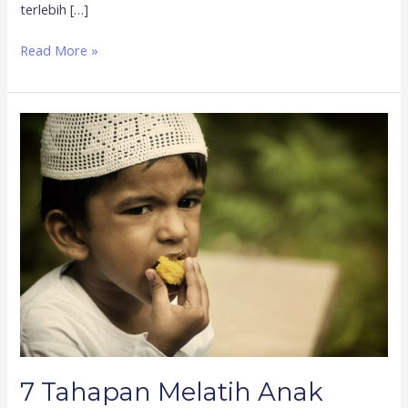
terlebih […]
Read More »
7
Tahapan
Melatih
Anak
Berpuasa
Ramadhan
7 Tahapan Melatih Anak