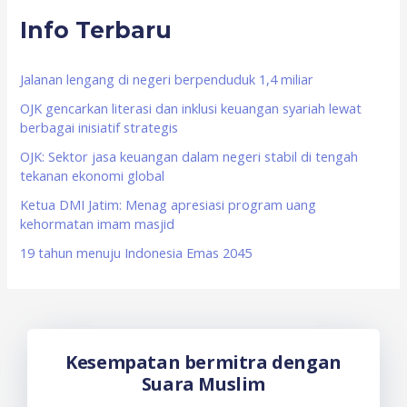
Info Terbaru
c
h
f
Jalanan lengang di negeri berpenduduk 1,4 miliar
o
OJK gencarkan literasi dan inklusi keuangan syariah lewat
berbagai inisiatif strategis
r
OJK: Sektor jasa keuangan dalam negeri stabil di tengah
:
tekanan ekonomi global
Ketua DMI Jatim: Menag apresiasi program uang
kehormatan imam masjid
19 tahun menuju Indonesia Emas 2045
Kesempatan bermitra dengan
Suara Muslim