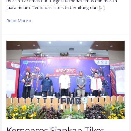
meraih 127 emas dari target 90 medali emas dan meraih
juara umum. Tentu dari situ kita berhitung dari […]
Read More »
Kemensos
Siapkan
Tiket
Gratis
Asian
Para
Games
2018
untuk
Disabilitas
Kemensos Siapkan Tiket