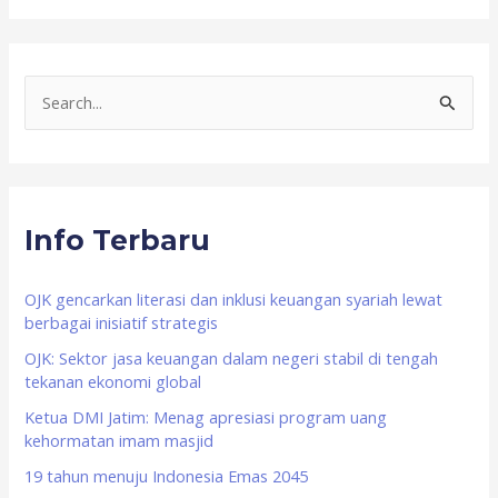
S
e
a
r
Info Terbaru
c
h
f
OJK gencarkan literasi dan inklusi keuangan syariah lewat
berbagai inisiatif strategis
o
OJK: Sektor jasa keuangan dalam negeri stabil di tengah
r
tekanan ekonomi global
:
Ketua DMI Jatim: Menag apresiasi program uang
kehormatan imam masjid
19 tahun menuju Indonesia Emas 2045