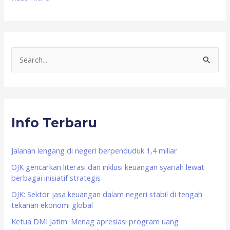
S
e
a
r
Info Terbaru
c
h
f
Jalanan lengang di negeri berpenduduk 1,4 miliar
o
OJK gencarkan literasi dan inklusi keuangan syariah lewat
berbagai inisiatif strategis
r
OJK: Sektor jasa keuangan dalam negeri stabil di tengah
:
tekanan ekonomi global
Ketua DMI Jatim: Menag apresiasi program uang