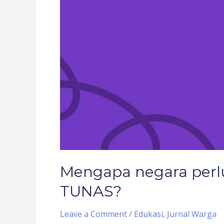
perlu
mengeluarkan
PP
TUNAS?
Mengapa negara perl
TUNAS?
Leave a Comment
/
Edukasi
,
Jurnal Warga