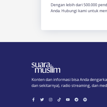
Dengan lebih dari 500.000 pen
Anda. Hubungi kami untuk men
Konten dan informasi bisa Anda dengarka
dan sekitarnya), radio streaming, dan medi
F
T
I
T
Y
T
S
a
w
n
i
o
e
p
c
i
s
k
u
l
o