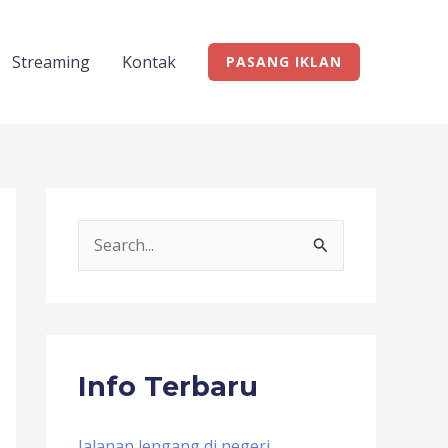
Streaming
Kontak
PASANG IKLAN
S
e
a
r
c
Info Terbaru
h
f
Jalanan lengang di negeri