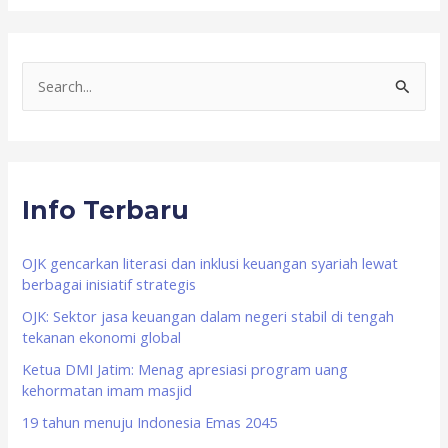
S
e
a
r
Info Terbaru
c
h
f
OJK gencarkan literasi dan inklusi keuangan syariah lewat
berbagai inisiatif strategis
o
OJK: Sektor jasa keuangan dalam negeri stabil di tengah
r
tekanan ekonomi global
:
Ketua DMI Jatim: Menag apresiasi program uang
kehormatan imam masjid
19 tahun menuju Indonesia Emas 2045