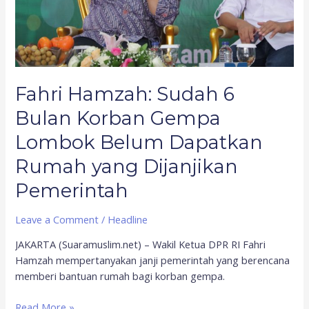
Belum
Dapatkan
Rumah
yang
Dijanjikan
Fahri Hamzah: Sudah 6
Pemerintah
Bulan Korban Gempa
Lombok Belum Dapatkan
Rumah yang Dijanjikan
Pemerintah
Leave a Comment
/
Headline
JAKARTA (Suaramuslim.net) – Wakil Ketua DPR RI Fahri
Hamzah mempertanyakan janji pemerintah yang berencana
memberi bantuan rumah bagi korban gempa.
Read More »