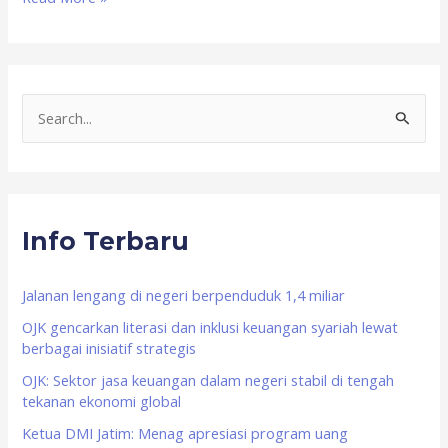
S
e
a
r
Info Terbaru
c
h
f
Jalanan lengang di negeri berpenduduk 1,4 miliar
o
OJK gencarkan literasi dan inklusi keuangan syariah lewat
berbagai inisiatif strategis
r
OJK: Sektor jasa keuangan dalam negeri stabil di tengah
:
tekanan ekonomi global
Ketua DMI Jatim: Menag apresiasi program uang