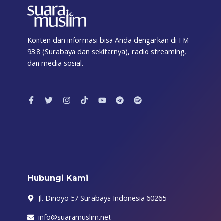
Konten dan informasi bisa Anda dengarkan di FM
93.8 (Surabaya dan sekitarnya), radio streaming,
dan media sosial.
F
T
I
T
Y
T
S
a
w
n
i
o
e
p
c
i
s
k
u
l
o
e
t
t
t
t
e
t
b
t
a
o
u
g
i
o
e
g
k
b
r
f
o
r
r
e
a
y
k
a
m
-
m
f
Hubungi Kami
Jl. Dinoyo 57 Surabaya Indonesia 60265
info@suaramuslim.net