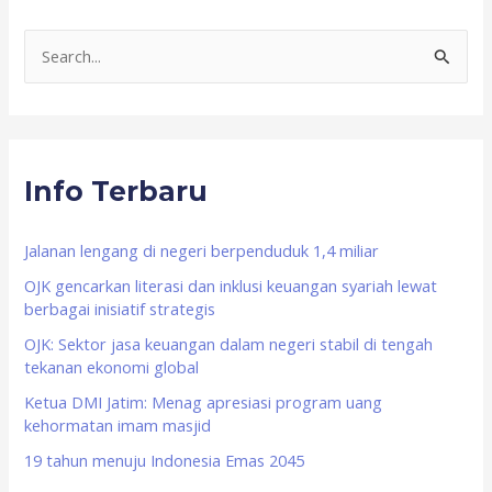
S
e
a
r
Info Terbaru
c
h
f
Jalanan lengang di negeri berpenduduk 1,4 miliar
o
OJK gencarkan literasi dan inklusi keuangan syariah lewat
berbagai inisiatif strategis
r
OJK: Sektor jasa keuangan dalam negeri stabil di tengah
:
tekanan ekonomi global
Ketua DMI Jatim: Menag apresiasi program uang
kehormatan imam masjid
19 tahun menuju Indonesia Emas 2045