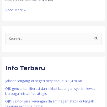
Read More »
S
e
a
r
Info Terbaru
c
h
f
Jalanan lengang di negeri berpenduduk 1,4 miliar
o
OJK gencarkan literasi dan inklusi keuangan syariah lewat
berbagai inisiatif strategis
r
OJK: Sektor jasa keuangan dalam negeri stabil di tengah
:
tekanan ekonomi global