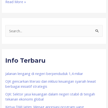
Read More »
S
e
a
r
Info Terbaru
c
h
f
Jalanan lengang di negeri berpenduduk 1,4 miliar
o
OJK gencarkan literasi dan inklusi keuangan syariah lewat
berbagai inisiatif strategis
r
OJK: Sektor jasa keuangan dalam negeri stabil di tengah
:
tekanan ekonomi global
Ketua DMI Jatim: Menag apresiasi program uang