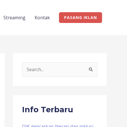
Streaming
Kontak
PASANG IKLAN
S
e
a
r
c
Info Terbaru
h
f
OJK gencarkan literasi dan inklusi