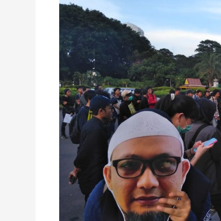
“Mata
Keadilan”
Novel
Baswedan