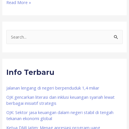
Read More »
S
e
a
r
Info Terbaru
c
h
f
Jalanan lengang di negeri berpenduduk 1,4 miliar
o
OJK gencarkan literasi dan inklusi keuangan syariah lewat
berbagai inisiatif strategis
r
OJK: Sektor jasa keuangan dalam negeri stabil di tengah
:
tekanan ekonomi global
Ketua DMI Jatim: Menag apresiasi program uang