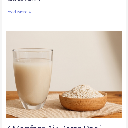
Read More »
3
Manfaat
Air
Beras
Bagi
Kecantikan
yang
Perlu
Anda
Ketahui