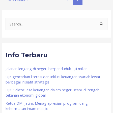
S
e
a
r
Info Terbaru
c
h
f
Jalanan lengang di negeri berpenduduk 1,4 miliar
o
OJK gencarkan literasi dan inklusi keuangan syariah lewat
berbagai inisiatif strategis
r
OJK: Sektor jasa keuangan dalam negeri stabil di tengah
:
tekanan ekonomi global
Ketua DMI Jatim: Menag apresiasi program uang
kehormatan imam masjid