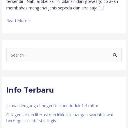
tersendiri. Nah, artikel kali ini dilansir dari gowesgo.co akan
membahas mengenai jenis sepeda dan apa saja […]
Read More »
S
e
a
r
Info Terbaru
c
h
f
Jalanan lengang di negeri berpenduduk 1,4 miliar
o
OJK gencarkan literasi dan inklusi keuangan syariah lewat
berbagai inisiatif strategis
r