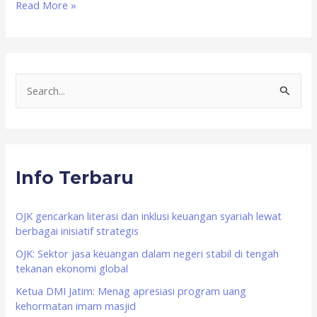
Read More »
S
e
a
r
Info Terbaru
c
h
f
OJK gencarkan literasi dan inklusi keuangan syariah lewat
berbagai inisiatif strategis
o
OJK: Sektor jasa keuangan dalam negeri stabil di tengah
r
tekanan ekonomi global
:
Ketua DMI Jatim: Menag apresiasi program uang
kehormatan imam masjid