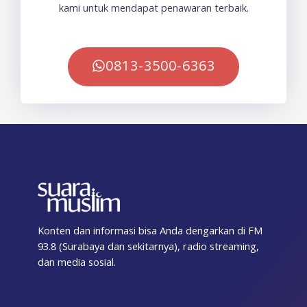
kami untuk mendapat penawaran terbaik.
0813-3500-6363
Konten dan informasi bisa Anda dengarkan di FM
93.8 (Surabaya dan sekitarnya), radio streaming,
dan media sosial.
F
T
I
T
Y
T
S
a
w
n
i
o
e
p