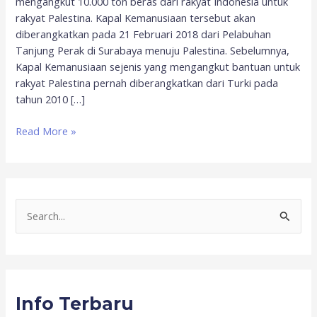
mengangkut 10.000 ton beras dari rakyat Indonesia untuk
rakyat Palestina. Kapal Kemanusiaan tersebut akan
diberangkatkan pada 21 Februari 2018 dari Pelabuhan
Tanjung Perak di Surabaya menuju Palestina. Sebelumnya,
Kapal Kemanusiaan sejenis yang mengangkut bantuan untuk
rakyat Palestina pernah diberangkatkan dari Turki pada
tahun 2010 […]
Read More »
S
e
a
r
Info Terbaru
c