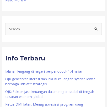
Read More »
S
e
a
r
Info Terbaru
c
h
f
Jalanan lengang di negeri berpenduduk 1,4 miliar
o
OJK gencarkan literasi dan inklusi keuangan syariah lewat
berbagai inisiatif strategis
r
OJK: Sektor jasa keuangan dalam negeri stabil di tengah
:
tekanan ekonomi global
Ketua DMI Jatim: Menag apresiasi program uang