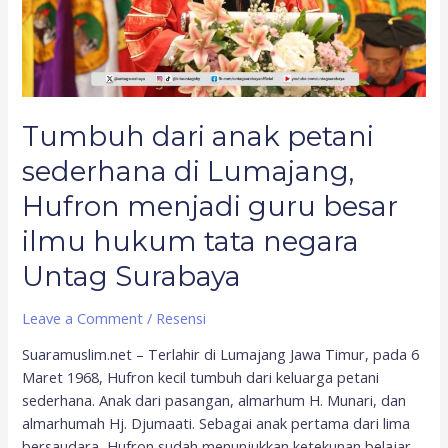
menjadi
guru
besar
ilmu
hukum
Tumbuh dari anak petani
tata
negara
sederhana di Lumajang,
Untag
Hufron menjadi guru besar
Surabaya
ilmu hukum tata negara
Untag Surabaya
Leave a Comment
/
Resensi
Suaramuslim.net – Terlahir di Lumajang Jawa Timur, pada 6
Maret 1968, Hufron kecil tumbuh dari keluarga petani
sederhana. Anak dari pasangan, almarhum H. Munari, dan
almarhumah Hj. Djumaati. Sebagai anak pertama dari lima
bersaudara, Hufron sudah menunjukkan ketekunan belajar.