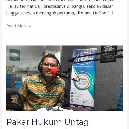
Hal itu terlihat dari prestasinya di bangku sekolah dasar
hingga sekolah menengah pertama, di mana Hufron […]
Read More »
Pakar
Hukum
Untag
Surabaya;
Pasal
Dalam
UU
MD3
Anti
Demokrasi
Pakar Hukum Untag