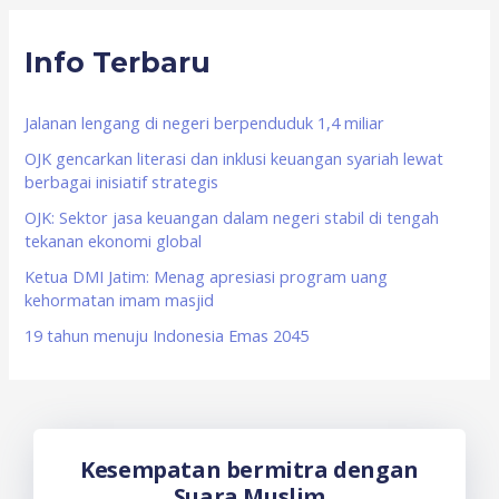
r
Info Terbaru
c
h
f
Jalanan lengang di negeri berpenduduk 1,4 miliar
o
OJK gencarkan literasi dan inklusi keuangan syariah lewat
berbagai inisiatif strategis
r
OJK: Sektor jasa keuangan dalam negeri stabil di tengah
:
tekanan ekonomi global
Ketua DMI Jatim: Menag apresiasi program uang
kehormatan imam masjid
19 tahun menuju Indonesia Emas 2045
Kesempatan bermitra dengan
Suara Muslim