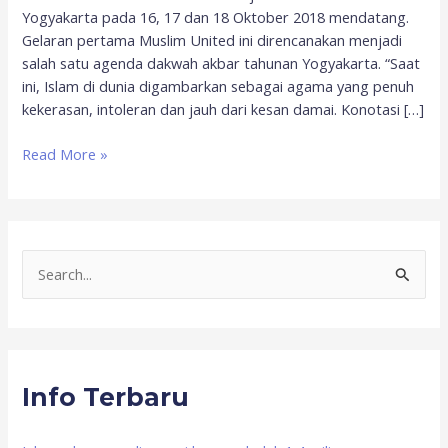
Yogyakarta pada 16, 17 dan 18 Oktober 2018 mendatang.
Gelaran pertama Muslim United ini direncanakan menjadi
salah satu agenda dakwah akbar tahunan Yogyakarta. “Saat
ini, Islam di dunia digambarkan sebagai agama yang penuh
kekerasan, intoleran dan jauh dari kesan damai. Konotasi […]
Read More »
S
e
a
r
Info Terbaru
c
h