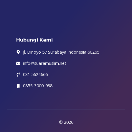
b
t
a
o
u
g
i
o
e
g
k
b
r
f
o
r
r
e
a
y
k
a
m
-
m
f
Hubungi Kami
Jl. Dinoyo 57 Surabaya Indonesia 60265
info@suaramuslim.net
031 5624666
0855-3000-938
© 2026