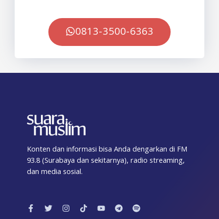
0813-3500-6363
Konten dan informasi bisa Anda dengarkan di FM
93.8 (Surabaya dan sekitarnya), radio streaming,
dan media sosial.
F
T
I
T
Y
T
S
a
w
n
i
o
e
p
c
i
s
k
u
l
o
e
t
t
t
t
e
t