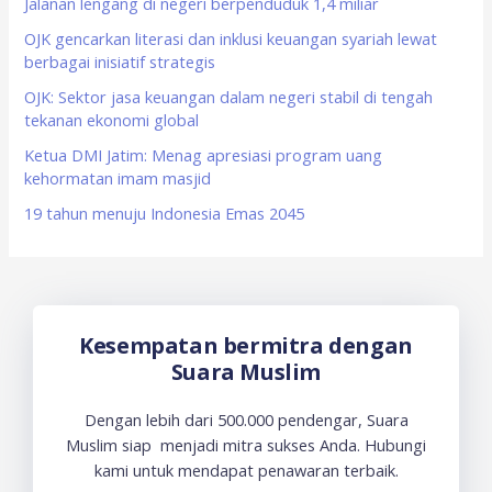
f
Jalanan lengang di negeri berpenduduk 1,4 miliar
o
OJK gencarkan literasi dan inklusi keuangan syariah lewat
berbagai inisiatif strategis
r
OJK: Sektor jasa keuangan dalam negeri stabil di tengah
:
tekanan ekonomi global
Ketua DMI Jatim: Menag apresiasi program uang
kehormatan imam masjid
19 tahun menuju Indonesia Emas 2045
Kesempatan bermitra dengan
Suara Muslim
Dengan lebih dari 500.000 pendengar, Suara
Muslim siap menjadi mitra sukses Anda. Hubungi
kami untuk mendapat penawaran terbaik.