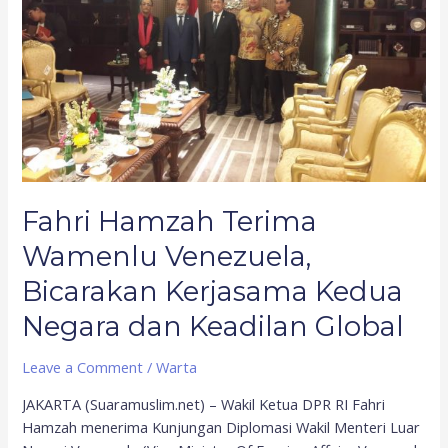
Bicarakan
Kerjasama
Kedua
Negara
dan
Keadilan
Global
Fahri Hamzah Terima
Wamenlu Venezuela,
Bicarakan Kerjasama Kedua
Negara dan Keadilan Global
Leave a Comment
/
Warta
JAKARTA (Suaramuslim.net) – Wakil Ketua DPR RI Fahri
Hamzah menerima Kunjungan Diplomasi Wakil Menteri Luar