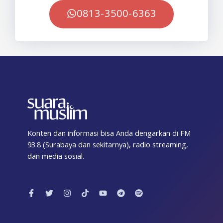
0813-3500-6363
Konten dan informasi bisa Anda dengarkan di FM
93.8 (Surabaya dan sekitarnya), radio streaming,
dan media sosial.
F
T
I
T
Y
T
S
a
w
n
i
o
e
p
c
i
s
k
u
l
o
e
t
t
t
t
e
t
b
t
a
o
u
g
i
o
e
g
k
b
r
f