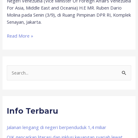
Negeri Venezuela (Vice Minister Of Foreign Affairs Venezuela
For Asia, Middle East and Oceania) H.E MR. Ruben Dario
Molina pada Senin (3/9), di Ruang Pimpinan DPR RI, Komplek
Senayan, Jakarta.
Read More »
S
e
a
r
Info Terbaru
c
h
f
Jalanan lengang di negeri berpenduduk 1,4 miliar
o
OJK gencarkan literasi dan inklusi keuangan syariah lewat