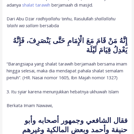
adanya
shalat tarawih
berjamaah di masjid.
Dari Abu Dzar
radhiyallahu ‘anhu
, Rasulullah
shallallahu
‘alaihi wa sallam
bersabda
إِنَّهُ مَنْ قَامَ مَعَ الْإِمَامِ حَتَّى يَنْصَرِفَ، فَإِنَّهُ
يَعْدِلُ قِيَامَ لَيْلَة
“Barangsiapa yang shalat tarawih berjamaah bersama imam
hingga selesai, maka dia mendapat pahala shalat semalam
penuh”. (HR. Nasai nomor 1605, Ibn Majah nomor 1327)
3. Itu syiar karena menunjukkan hebatnya ukhuwah Islam
Berkata Imam Nawawi,
فقال الشافعي وجمهور أصحابه وأبو
حنيفة وأحمد وبعض المالكية وغيرهم