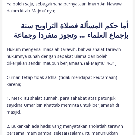
Ya boleh saja, sebagaimana pernyataan Imam An Nawawi
dalam kitab Majmu’ nya;
أما حكم المسألة فصلاة التراويح سنة
بإجماع العلماء … وتجوز منفردا وجماعة
Hukum mengenai masalah tarawih, bahwa shalat tarawih
hukumnya sunah dengan sepakat ulama dan boleh
dikerjakan sendiri maupun berjamaah. (al-Majmu’ 4/31).
Cuman tetap tidak afdhal (tidak mendapat keutamaan)
karena;
1. Meski itu shalat sunnah, para sahabat atas petunjuk
sayidina Umar bin Khattab meminta untuk berjamaah di
masjid.
2. Bukankah ada hadis yang menyatakan sholatlah tarawih
bersama imam sampai selesai (salam). Itu menunjukkan