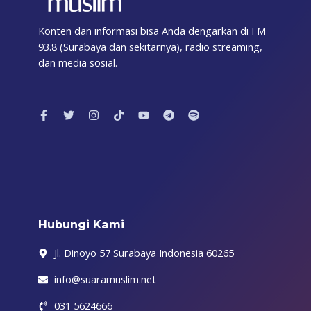
Konten dan informasi bisa Anda dengarkan di FM
93.8 (Surabaya dan sekitarnya), radio streaming,
dan media sosial.
F
T
I
T
Y
T
S
a
w
n
i
o
e
p
c
i
s
k
u
l
o
e
t
t
t
t
e
t
b
t
a
o
u
g
i
o
e
g
k
b
r
f
o
r
r
e
a
y
k
a
m
-
m
f
Hubungi Kami
Jl. Dinoyo 57 Surabaya Indonesia 60265
info@suaramuslim.net
031 5624666