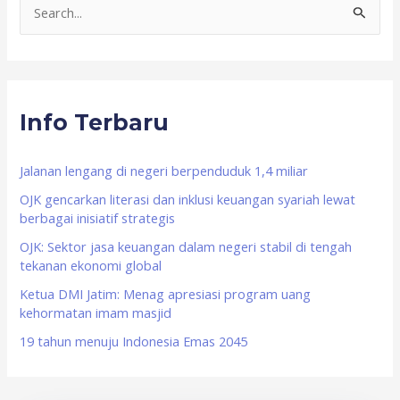
S
e
a
r
Info Terbaru
c
h
f
Jalanan lengang di negeri berpenduduk 1,4 miliar
o
OJK gencarkan literasi dan inklusi keuangan syariah lewat
berbagai inisiatif strategis
r
OJK: Sektor jasa keuangan dalam negeri stabil di tengah
:
tekanan ekonomi global
Ketua DMI Jatim: Menag apresiasi program uang
kehormatan imam masjid
19 tahun menuju Indonesia Emas 2045