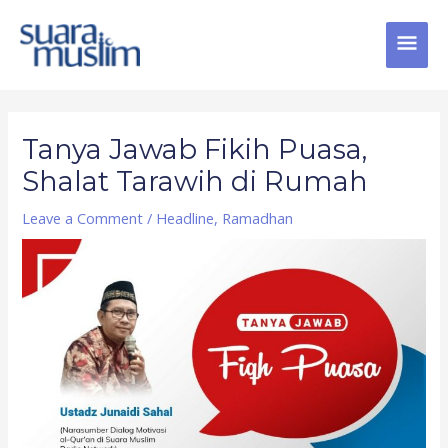
Skip
MAI
to
content
MEN
Post
navigation
Tanya Jawab Fikih Puasa,
Shalat Tarawih di Rumah
Leave a Comment
/
Headline
,
Ramadhan