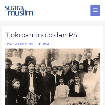
Skip
MAI
to
content
MEN
Post
navigation
Tjokroaminoto dan PSII
Leave a Comment
/
Historia