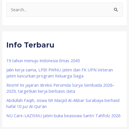
S
e
a
r
Info Terbaru
c
h
f
19 tahun menuju Indonesia Emas 2045
o
Jalin kerja sama, LPBI PWNU Jatim dan FK UPN Veteran
Jatim luncurkan program Keluarga Siaga
r
Resmi! Ini jajaran direksi Perumda Surya Sembada 2026–
:
2029, targetkan kerja berbasis data
Abdullah Faqih, siswa MI Masjid Al-Akbar Surabaya berhasil
hafal 10 juz Al-Qur’an
NU Care-LAZISNU Jatim buka beasiswa Santri Tahfidz 2026