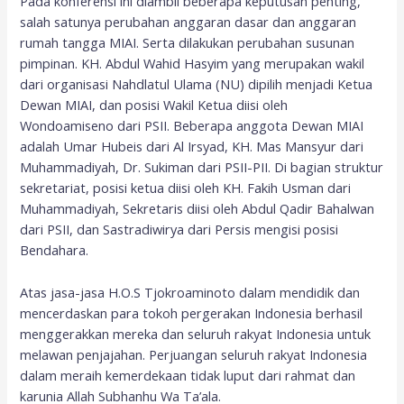
Pada konferensi ini diambil beberapa keputusan penting,
salah satunya perubahan anggaran dasar dan anggaran
rumah tangga MIAI. Serta dilakukan perubahan susunan
pimpinan. KH. Abdul Wahid Hasyim yang merupakan wakil
dari organisasi Nahdlatul Ulama (NU) dipilih menjadi Ketua
Dewan MIAI, dan posisi Wakil Ketua diisi oleh
Wondoamiseno dari PSII. Beberapa anggota Dewan MIAI
adalah Umar Hubeis dari Al Irsyad, KH. Mas Mansyur dari
Muhammadiyah, Dr. Sukiman dari PSII-PII. Di bagian struktur
sekretariat, posisi ketua diisi oleh KH. Fakih Usman dari
Muhammadiyah, Sekretaris diisi oleh Abdul Qadir Bahalwan
dari PSII, dan Sastradiwirya dari Persis mengisi posisi
Bendahara.
Atas jasa-jasa H.O.S Tjokroaminoto dalam mendidik dan
mencerdaskan para tokoh pergerakan Indonesia berhasil
menggerakkan mereka dan seluruh rakyat Indonesia untuk
melawan penjajahan. Perjuangan seluruh rakyat Indonesia
dalam meraih kemerdekaan tidak luput dari rahmat dan
karunia Allah Subhanhu Wa Ta’ala.