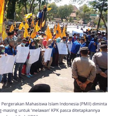
 Pergerakan Mahasiswa Islam Indonesia (PMII) diminta
ng-masing untuk ‘melawan’ KPK pasca ditetapkannya