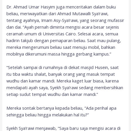
Dr. Ahmad Umar Hasyim juga menceritakan dalam buku
beliau, meriwayatkan dari Ahmad Mutawalli Sya’rawi,
tentang ayahnya, Imam Asy-Sya’rawi, yang seorang mufassir
dan dai. “Ayah pernah diminta mengisi acara besar sejenis
ceramah umum di Universitas Cairo. Selesai acara, semua
hadirin takjub dengan pemaparan beliau. Saat mau pulang,
mereka mengerumuni beliau saat menuju mobil, bahkan
mobilnya dikerumuni massa hingga gerbang kampus.”
“Setelah sampai di rumahnya di dekat masjid Husein, saat
itu tiba waktu shalat, banyak orang yang masuk tempat
wudhu dan kamar mandi. Mereka kaget luar biasa, karena
mendapati ayah saya, Syekh Sya’rawi sedang membersihkan
setiap sudut tempat wudhu dan kamar mandi.”
Mereka sontak bertanya kepada beliau, “Ada perihal apa
sehingga beliau hingga melakukan hal itu?”
Syekh Sya’rawi menjawab, “Saya baru saja mengisi acara di