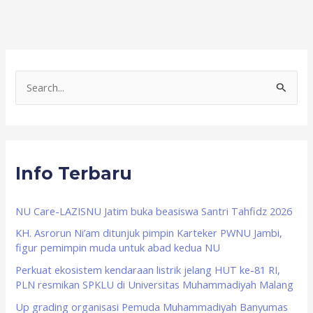
S
e
a
r
Info Terbaru
c
h
f
NU Care-LAZISNU Jatim buka beasiswa Santri Tahfidz 2026
o
KH. Asrorun Ni’am ditunjuk pimpin Karteker PWNU Jambi,
figur pemimpin muda untuk abad kedua NU
r
Perkuat ekosistem kendaraan listrik jelang HUT ke-81 RI,
:
PLN resmikan SPKLU di Universitas Muhammadiyah Malang
Up grading organisasi Pemuda Muhammadiyah Banyumas