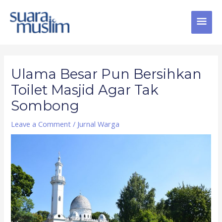
Skip
MAI
to
content
MEN
Post
navigation
Ulama Besar Pun Bersihkan
Toilet Masjid Agar Tak
Sombong
Leave a Comment
/
Jurnal Warga