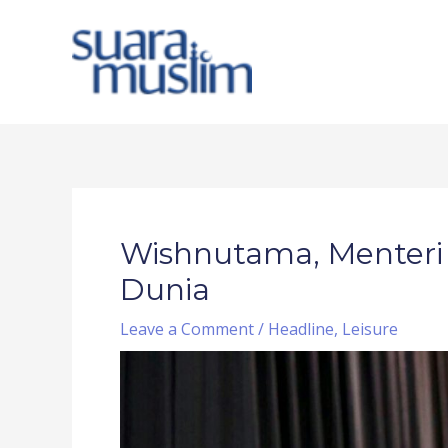
Skip
to
content
Post
navigation
Wishnutama, Menteri
Dunia
Leave a Comment
/
Headline
,
Leisure