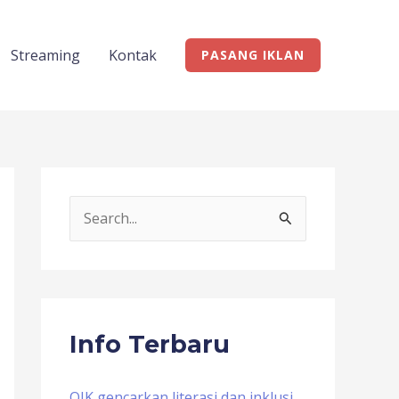
Streaming
Kontak
PASANG IKLAN
S
e
a
r
c
Info Terbaru
h
f
OJK gencarkan literasi dan inklusi