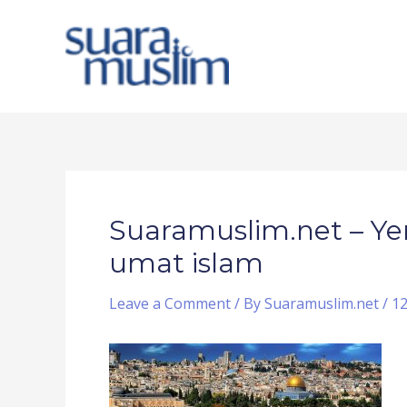
Skip
to
content
Post
navigation
Suaramuslim.net – Ye
umat islam
Leave a Comment
/ By
Suaramuslim.net
/
12