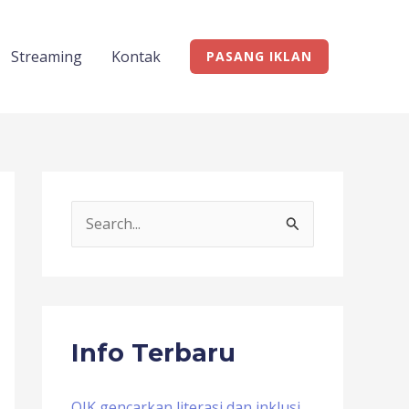
Streaming
Kontak
PASANG IKLAN
S
e
a
r
c
Info Terbaru
h
f
OJK gencarkan literasi dan inklusi