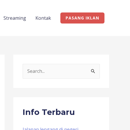
Streaming
Kontak
PASANG IKLAN
S
e
a
r
c
Info Terbaru
h
f
Jalanan lengang di negeri