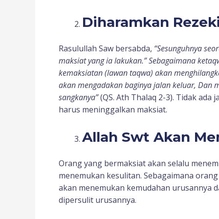
Diharamkan Rezek
Rasulullah Saw bersabda,
“Sesunguhnya seo
maksiat yang ia lakukan.” Sebagaimana keta
kemaksiatan (lawan taqwa) akan menghilangkan
akan mengadakan baginya jalan keluar, Dan me
sangkanya”
(QS. Ath Thalaq 2-3). Tidak ada 
harus meninggalkan maksiat.
Allah Swt Akan Me
Orang yang bermaksiat akan selalu menemu
menemukan kesulitan. Sebagaimana orang ya
akan menemukan kemudahan urusannya dan 
dipersulit urusannya.