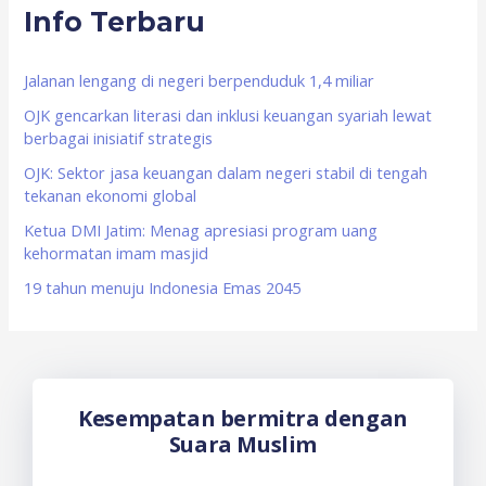
Info Terbaru
c
h
f
Jalanan lengang di negeri berpenduduk 1,4 miliar
o
OJK gencarkan literasi dan inklusi keuangan syariah lewat
berbagai inisiatif strategis
r
OJK: Sektor jasa keuangan dalam negeri stabil di tengah
:
tekanan ekonomi global
Ketua DMI Jatim: Menag apresiasi program uang
kehormatan imam masjid
19 tahun menuju Indonesia Emas 2045
Kesempatan bermitra dengan
Suara Muslim