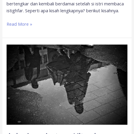
bertengkar dan kembali berdamai setelah si istri membaca
istighfar. Seperti apa kisah lengkapnya? berikut kisahnya.
Read More »
Ada
Apa
Antara
Kita
dan
Rahmat
Allah?