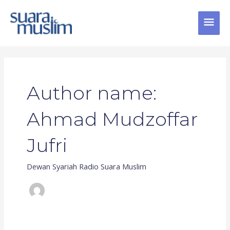
Skip
MAI
to
content
MEN
Post
pagination
Author name:
Ahmad Mudzoffar
Jufri
Dewan Syariah Radio Suara Muslim