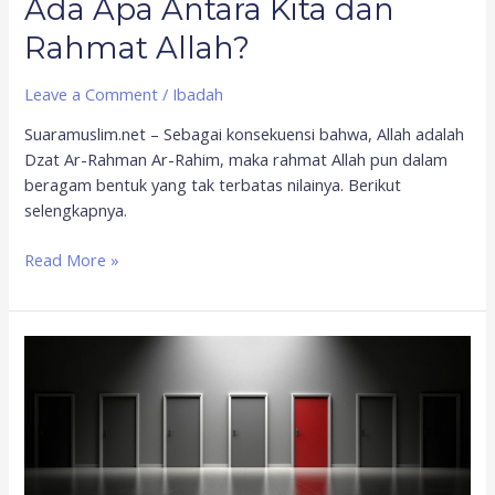
Ada Apa Antara Kita dan
Rahmat Allah?
Leave a Comment
/
Ibadah
Suaramuslim.net – Sebagai konsekuensi bahwa, Allah adalah
Dzat Ar-Rahman Ar-Rahim, maka rahmat Allah pun dalam
beragam bentuk yang tak terbatas nilainya. Berikut
selengkapnya.
Read More »
Pemilihan
Kepala
Desa
(Pilkades)