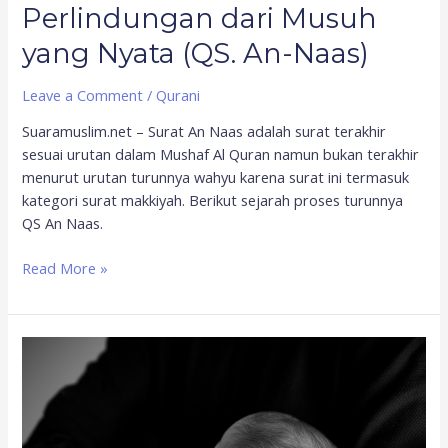
Perlindungan dari Musuh
yang Nyata (QS. An-Naas)
Leave a Comment
/
Qurani
Suaramuslim.net – Surat An Naas adalah surat terakhir
sesuai urutan dalam Mushaf Al Quran namun bukan terakhir
menurut urutan turunnya wahyu karena surat ini termasuk
kategori surat makkiyah. Berikut sejarah proses turunnya
QS An Naas.
Read More »
Beginilah
Hukum
Anak
Angkat
dalam