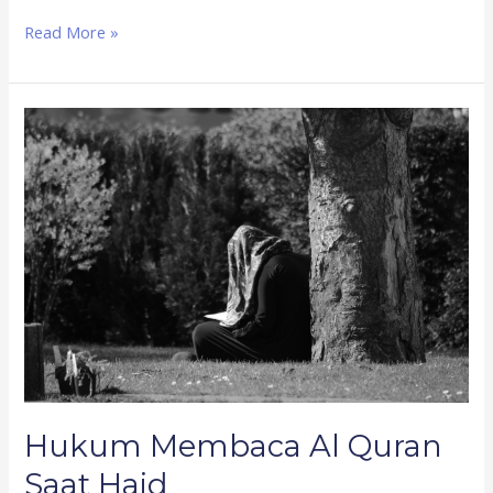
Read More »
Hukum
Membaca
Al
Quran
Saat
Haid
Hukum Membaca Al Quran
Saat Haid