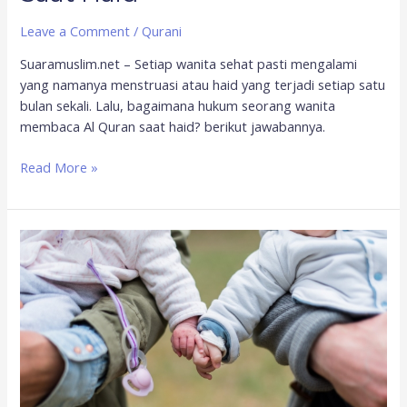
Leave a Comment
/
Qurani
Suaramuslim.net – Setiap wanita sehat pasti mengalami
yang namanya menstruasi atau haid yang terjadi setiap satu
bulan sekali. Lalu, bagaimana hukum seorang wanita
membaca Al Quran saat haid? berikut jawabannya.
Read More »
Resep
Jitu
Agar
Dapat
Momongan