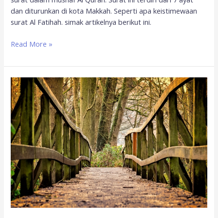
dan diturunkan di kota Makkah. Seperti apa keistimewaan
surat Al Fatihah. simak artikelnya berikut ini.
Read More »
Perlindungan
dari
Musuh
yang
Nyata
(QS.
An-
Naas)