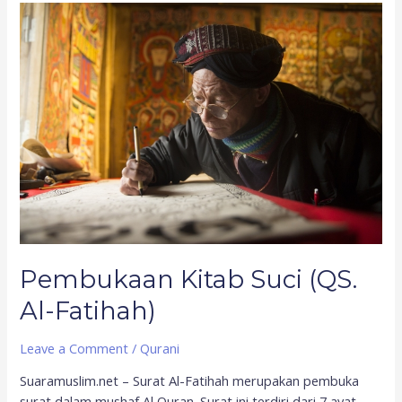
Pembukaan
Kitab
Suci
(QS.
Al-
Fatihah)
Pembukaan Kitab Suci (QS.
Al-Fatihah)
Leave a Comment
/
Qurani
Suaramuslim.net – Surat Al-Fatihah merupakan pembuka
surat dalam mushaf Al Quran. Surat ini terdiri dari 7 ayat