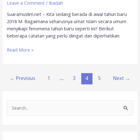
Leave a Comment
/
Ibadah
Suaramuslim.net – Kita sedang berada di awal tahun baru
2018 M. Bagaimana seharusnya umat Islam secara umum
menyikapi fenomena tahun baru seperti ini? Berikut
beberapa catatan yang perlu diingat dan diperhatikan.
Read More »
←
Previous
1
…
3
4
5
Next
→
S
e
a
r