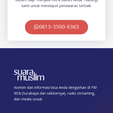
kami untuk mendapat penawaran terbaik.
0813-3500-6363
Konten dan informasi bisa Anda dengarkan di FM
93.8 (Surabaya dan sekitarnya), radio streaming,
dan media sosial.
F
T
I
T
Y
T
S