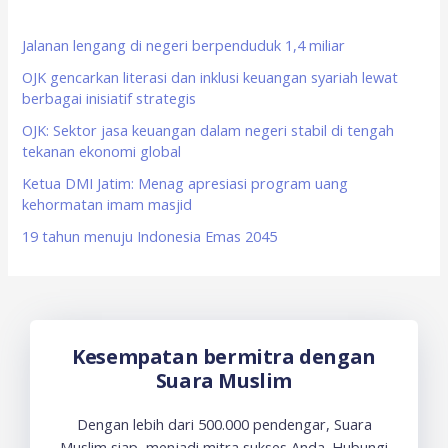
h
f
Jalanan lengang di negeri berpenduduk 1,4 miliar
o
OJK gencarkan literasi dan inklusi keuangan syariah lewat
berbagai inisiatif strategis
r
OJK: Sektor jasa keuangan dalam negeri stabil di tengah
:
tekanan ekonomi global
Ketua DMI Jatim: Menag apresiasi program uang
kehormatan imam masjid
19 tahun menuju Indonesia Emas 2045
Kesempatan bermitra dengan
Suara Muslim
Dengan lebih dari 500.000 pendengar, Suara
Muslim siap menjadi mitra sukses Anda. Hubungi