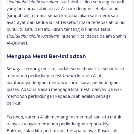
shallallahu ‘alaihi wasallam
saat disihir oleh seorang Yahudi
yang bernama Labid bin al-A’sham dengan sebelas buhul
(simpul tali), dimana setiap kali dibacakan satu demi satu
ayat-ayat dari kedua surat tersebut maka terlepaslah buhul-
buhul itu satu persatu. Kisah tentang disihirnya Nabi
shallallahu ‘alaihi wasallam
ini sendiri terdapat dalam Shahih
Al-Bukhari.
Mengapa Mesti Ber-isti’adzah
Sebagai seorang muslim, sudah semestinya kita senantiasa
memohon perlindungan (
isti’adzah
) kepada Allah,
diantaranya dengan membaca surat-surat perlindungan
diatas. Adapun alasan mengapa kita mesti banyak-banyak
memohon perlindungan kepada Allah adalah sebagai
berikut.
Pertama
, karena Allah memang memerintahkan kita untuk
banyak-banyak memohon perlindungan kepada-Nya.
Bahkan, kalau kita perhatikan, betapa banyak Rasulullah