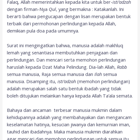
Falaq, Allah memerintahkan kepada kita untuk ber-
isti’adzah
dengan firman-Nya
Qul
, yang bermakna : Katakanlah. Ini
berarti bahwa pengucapan dengan lisan merupakan bentuk
terbaik dari permohonan perlindungan kepada Allah,
demikian pula doa pada umumnya.
Surat ini mengingatkan bahwa, manusia adalah makhluq
lemah yang senantiasa membutuhkan penjagaan dan
perlindungan. Dan mencari serta memohon perlindungan
haruslah kepada Dzat Maha Pelindung. Dia-lah Allah,
Rabb
semua manusia, Raja semua manusia dan
Ilah
semua
manusia. Disamping itu,
isti’adzah
(memohon perlindungan)
adalah merupakan salah satu bentuk ibadah yang tidak
boleh ditujukan melainkan hanya kepada Allah Ta’ala semata.
Bahaya dan ancaman terbesar manusia mukmin dalam
kehidupannya adalah yang membahayakan dan mengancam
keselamatan hatinya, kesucian jiwanya dan kemurnian iman,
tauhid dan ibadahnya. Maka manusia mukmin diarahkan
agar mencari dan memohon perlindungan untuk semua itu.