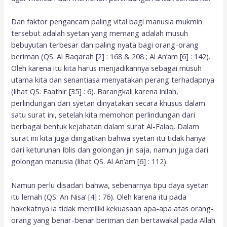
Dan faktor pengancam paling vital bagi manusia mukmin
tersebut adalah syetan yang memang adalah musuh
bebuyutan terbesar dan paling nyata bagi orang-orang
beriman (QS. Al Baqarah [2] : 168 & 208 ; Al An’am [6] : 142).
Oleh karena itu kita harus menjadikannya sebagai musuh
utama kita dan senantiasa menyatakan perang terhadapnya
(lihat QS. Faathir [35] : 6). Barangkali karena inilah,
perlindungan dari syetan dinyatakan secara khusus dalam
satu surat ini, setelah kita memohon perlindungan dari
berbagai bentuk kejahatan dalam surat Al-Falaq. Dalam
surat ini kita juga diingatkan bahwa syetan itu tidak hanya
dari keturunan Iblis dan golongan jin saja, namun juga dari
golongan manusia (lihat QS. Al An’am [6] : 112).
Namun perlu disadari bahwa, sebenarnya tipu daya syetan
itu lemah (QS. An Nisa’ [4] : 76). Oleh karena itu pada
hakekatnya ia tidak memiliki kekuasaan apa-apa atas orang-
orang yang benar-benar beriman dan bertawakal pada Allah