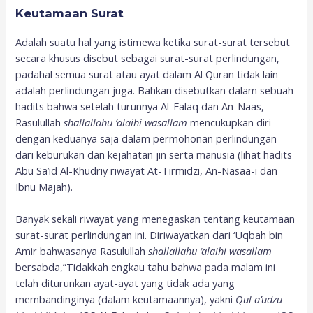
Keutamaan Surat
Adalah suatu hal yang istimewa ketika surat-surat tersebut
secara khusus disebut sebagai surat-surat perlindungan,
padahal semua surat atau ayat dalam Al Quran tidak lain
adalah perlindungan juga. Bahkan disebutkan dalam sebuah
hadits bahwa setelah turunnya Al-Falaq dan An-Naas,
Rasulullah
shallallahu ’alaihi wasallam
mencukupkan diri
dengan keduanya saja dalam permohonan perlindungan
dari keburukan dan kejahatan jin serta manusia (lihat hadits
Abu Sa’id Al-Khudriy riwayat At-Tirmidzi, An-Nasaa-i dan
Ibnu Majah).
Banyak sekali riwayat yang menegaskan tentang keutamaan
surat-surat perlindungan ini. Diriwayatkan dari ‘Uqbah bin
Amir bahwasanya Rasulullah
shallallahu ‘alaihi wasallam
bersabda,”Tidakkah engkau tahu bahwa pada malam ini
telah diturunkan ayat-ayat yang tidak ada yang
membandinginya (dalam keutamaannya), yakni
Qul a’udzu