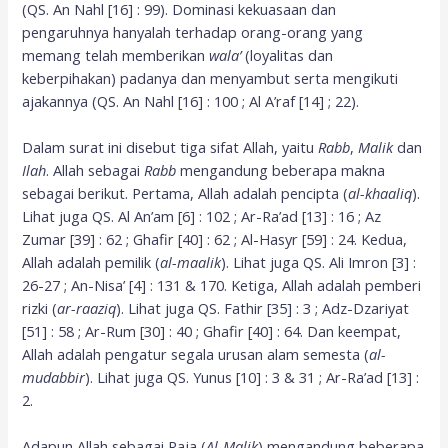
(QS. An Nahl [16] : 99). Dominasi kekuasaan dan
pengaruhnya hanyalah terhadap orang-orang yang
memang telah memberikan
wala’
(loyalitas dan
keberpihakan) padanya dan menyambut serta mengikuti
ajakannya (QS. An Nahl [16] : 100 ; Al A’raf [14] ; 22).
Dalam surat ini disebut tiga sifat Allah, yaitu
Rabb
,
Malik
dan
Ilah
. Allah sebagai
Rabb
mengandung beberapa makna
sebagai berikut. Pertama, Allah adalah pencipta (
al-khaaliq
).
Lihat juga QS. Al An’am [6] : 102 ; Ar-Ra’ad [13] : 16 ; Az
Zumar [39] : 62 ; Ghafir [40] : 62 ; Al-Hasyr [59] : 24. Kedua,
Allah adalah pemilik (
al-maalik
). Lihat juga QS. Ali Imron [3] :
26-27 ; An-Nisa’ [4] : 131 & 170. Ketiga, Allah adalah pemberi
rizki (
ar-raaziq
). Lihat juga QS. Fathir [35] : 3 ; Adz-Dzariyat
[51] : 58 ; Ar-Rum [30] : 40 ; Ghafir [40] : 64. Dan keempat,
Allah adalah pengatur segala urusan alam semesta (
al-
mudabbir
). Lihat juga QS. Yunus [10] : 3 & 31 ; Ar-Ra’ad [13] :
2.
Adapun Allah sebagai Raja (
Al-Malik
) mengandung beberapa