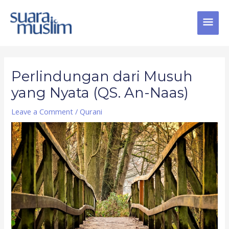
Skip
MAI
to
content
MEN
Post
navigation
Perlindungan dari Musuh
yang Nyata (QS. An-Naas)
Leave a Comment
/
Qurani