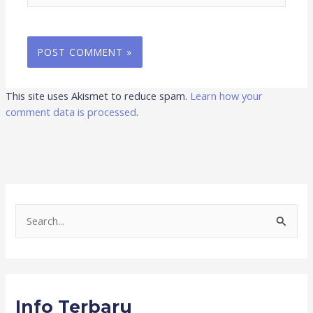
This site uses Akismet to reduce spam.
Learn how your
comment data is processed
.
S
e
a
r
Info Terbaru
c