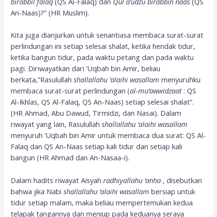
birabbil falaq
(QS Al-Falaq) dan
Qul a’udzu birabbin naas
(QS
An-Naas)?” (HR Muslim).
Kita juga dianjurkan untuk senantiasa membaca surat-surat
perlindungan ini setiap selesai shalat, ketika hendak tidur,
ketika bangun tidur, pada waktu petang dan pada waktu
pagi. Diriwayatkan dari ‘Uqbah bin Amir, beliau
berkata,”Rasulullah
shallallahu ‘alaihi wasallam
menyuruhku
membaca surat-surat perlindungan (
al-mu’awwidzaat
: QS
Al-Ikhlas, QS Al-Falaq, QS An-Naas) setiap selesai shalat”.
(HR Ahmad, Abu Dawud, Tirmidzi, dan Nasai). Dalam
riwayat yang lain, Rasulullah
shallallahu ‘alaihi wasallam
menyuruh ‘Uqbah bin Amir untuk membaca dua surat: QS Al-
Falaq dan QS An-Naas setiap kali tidur dan setiap kali
bangun (HR Ahmad dan An-Nasaa-i).
Dalam hadits riwayat Aisyah
radhiyallahu ‘anha
, disebutkan
bahwa jika Nabi
shallallahu ‘alaihi wasallam
bersiap untuk
tidur setiap malam, maka beliau mempertemukan kedua
telapak tangannya dan meniup pada keduanya seraya