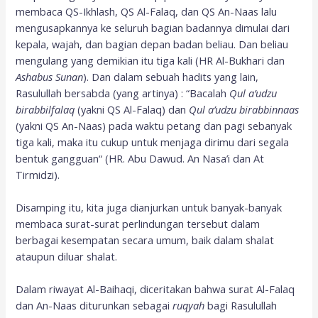
membaca QS-Ikhlash, QS Al-Falaq, dan QS An-Naas lalu
mengusapkannya ke seluruh bagian badannya dimulai dari
kepala, wajah, dan bagian depan badan beliau. Dan beliau
mengulang yang demikian itu tiga kali (HR Al-Bukhari dan
Ashabus Sunan
). Dan dalam sebuah hadits yang lain,
Rasulullah bersabda (yang artinya) : “Bacalah
Qul a’udzu
birabbilfalaq
(yakni QS Al-Falaq) dan
Qul a’udzu birabbinnaas
(yakni QS An-Naas) pada waktu petang dan pagi sebanyak
tiga kali, maka itu cukup untuk menjaga dirimu dari segala
bentuk gangguan“ (HR. Abu Dawud. An Nasa’i dan At
Tirmidzi).
Disamping itu, kita juga dianjurkan untuk banyak-banyak
membaca surat-surat perlindungan tersebut dalam
berbagai kesempatan secara umum, baik dalam shalat
ataupun diluar shalat.
Dalam riwayat Al-Baihaqi, diceritakan bahwa surat Al-Falaq
dan An-Naas diturunkan sebagai
ruqyah
bagi Rasulullah