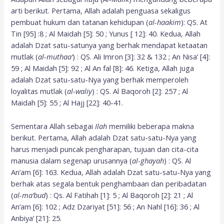
arti berikut. Pertama, Allah adalah penguasa sekaligus
pembuat hukum dan tatanan kehidupan (
al-haakim
): QS. At
Tin [95] :8 ; Al Maidah [5]: 50 ; Yunus [ 12]: 40. Kedua, Allah
adalah Dzat satu-satunya yang berhak mendapat ketaatan
mutlak (
al-muthaa’
) : QS. Ali Imron [3]: 32 & 132 ; An Nisa’ [4]:
59 ; Al Maidah [5]: 92 ; Al An fal [8]: 46. Ketiga, Allah juga
adalah Dzat satu-satu-Nya yang berhak memperoleh
loyalitas mutlak (
al-waliy
) : QS. Al Baqoroh [2]: 257 ; Al
Maidah [5]: 55 ; Al Hajj [22]: 40-41.
Sementara Allah sebagai
Ilah
memiliki beberapa makna
berikut. Pertama, Allah adalah Dzat satu-satu-Nya yang
harus menjadi puncak pengharapan, tujuan dan cita-cita
manusia dalam segenap urusannya (
al-ghayah
) : QS. Al
An’am [6]: 163. Kedua, Allah adalah Dzat satu-satu-Nya yang
berhak atas segala bentuk penghambaan dan peribadatan
(
al-ma’bud
) : Qs. Al Fatihah [1]: 5 ; Al Baqoroh [2]: 21 ; Al
An’am [6]: 102 ; Adz Dzariyat [51]: 56 ; An Nahl [16]: 36 ; Al
Anbiya’ [21]: 25.