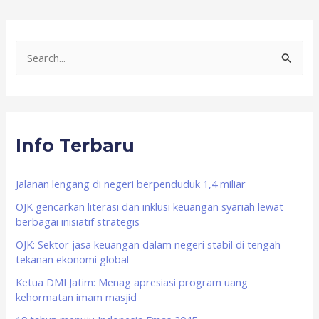
S
e
a
r
Info Terbaru
c
h
f
Jalanan lengang di negeri berpenduduk 1,4 miliar
o
OJK gencarkan literasi dan inklusi keuangan syariah lewat
berbagai inisiatif strategis
r
OJK: Sektor jasa keuangan dalam negeri stabil di tengah
:
tekanan ekonomi global
Ketua DMI Jatim: Menag apresiasi program uang
kehormatan imam masjid