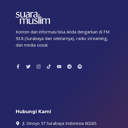
Konten dan informasi bisa Anda dengarkan di FM
93.8 (Surabaya dan sekitarnya), radio streaming,
dan media sosial.
F
T
I
T
Y
T
S
a
w
n
i
o
e
p
c
i
s
k
u
l
o
e
t
t
t
t
e
t
b
t
a
o
u
g
i
o
e
g
k
b
r
f
o
r
r
e
a
y
k
a
m
-
m
f
Hubungi Kami
Jl. Dinoyo 57 Surabaya Indonesia 60265