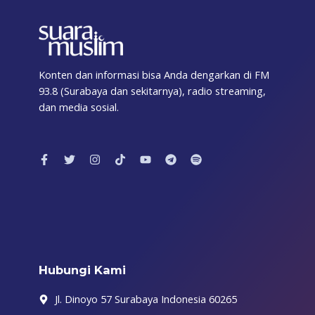
Konten dan informasi bisa Anda dengarkan di FM
93.8 (Surabaya dan sekitarnya), radio streaming,
dan media sosial.
F
T
I
T
Y
T
S
a
w
n
i
o
e
p
c
i
s
k
u
l
o
e
t
t
t
t
e
t
b
t
a
o
u
g
i
o
e
g
k
b
r
f
o
r
r
e
a
y
k
a
m
-
m
f
Hubungi Kami
Jl. Dinoyo 57 Surabaya Indonesia 60265