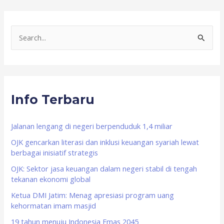
S
e
a
r
Info Terbaru
c
h
f
Jalanan lengang di negeri berpenduduk 1,4 miliar
o
OJK gencarkan literasi dan inklusi keuangan syariah lewat
berbagai inisiatif strategis
r
OJK: Sektor jasa keuangan dalam negeri stabil di tengah
:
tekanan ekonomi global
Ketua DMI Jatim: Menag apresiasi program uang
kehormatan imam masjid
19 tahun menuju Indonesia Emas 2045