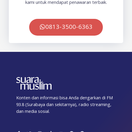
kami untuk mendapat penawaran terbaik.
0813-3500-6363
Konten dan informasi bisa Anda dengarkan di FM
93.8 (Surabaya dan sekitarnya), radio streaming,
dan media sosial.
F
T
I
T
Y
T
S
a
w
n
i
o
e
p