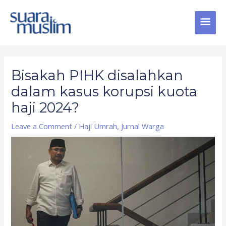
Skip
MAI
to
content
MEN
Post
navigation
Bisakah PIHK disalahkan
dalam kasus korupsi kuota
haji 2024?
Leave a Comment
/
Haji Umrah
,
Jurnal Warga