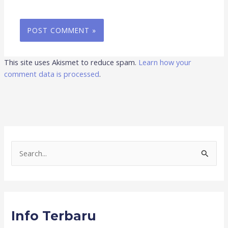
This site uses Akismet to reduce spam.
Learn how your
comment data is processed
.
S
e
a
r
Info Terbaru
c