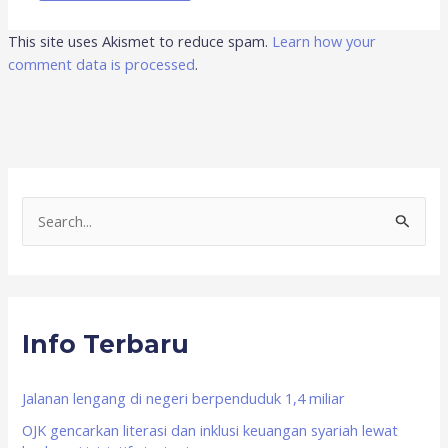
This site uses Akismet to reduce spam.
Learn how your
comment data is processed
.
S
e
a
r
Info Terbaru
c
h
f
Jalanan lengang di negeri berpenduduk 1,4 miliar
o
OJK gencarkan literasi dan inklusi keuangan syariah lewat