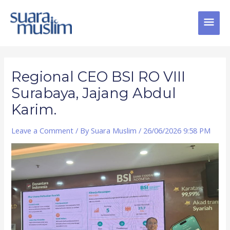
Skip
MAI
to
content
MEN
Post
navigation
Regional CEO BSI RO VIII
Surabaya, Jajang Abdul
Karim.
Leave a Comment
/ By
Suara Muslim
/
26/06/2026 9:58 PM