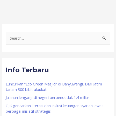
S
e
a
r
Info Terbaru
c
h
f
Luncurkan “Eco Green Masjid” di Banyuwangi, DMI Jatim
tanam 300 bibit alpukat
o
Jalanan lengang di negeri berpenduduk 1,4 miliar
r
OJK gencarkan literasi dan inklusi keuangan syariah lewat
:
berbagai inisiatif strategis