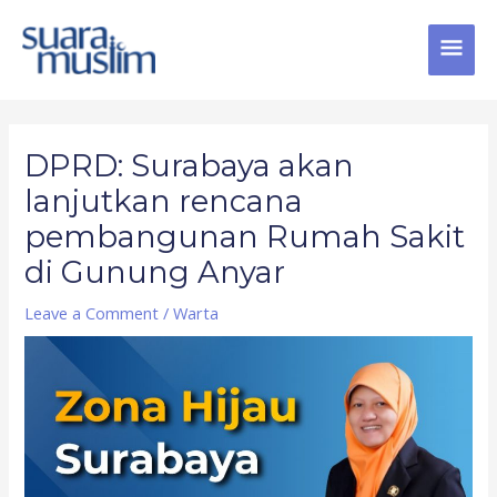
Skip
MAI
to
content
MEN
Post
navigation
DPRD: Surabaya akan
lanjutkan rencana
pembangunan Rumah Sakit
di Gunung Anyar
Leave a Comment
/
Warta